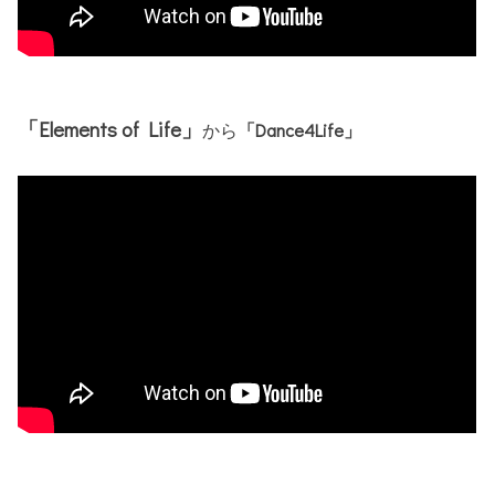
「Elements of Life」
から
「Dance4Life」