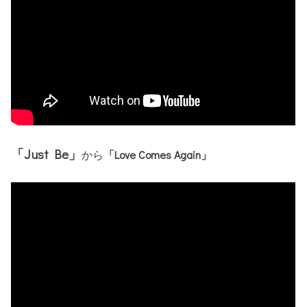
「Just Be」
から
「Love Comes Again」