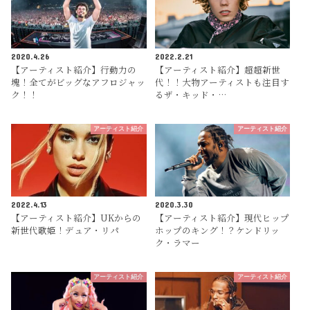
2020.4.26
2022.2.21
【アーティスト紹介】行動力の
【アーティスト紹介】超超新世
塊！全てがビッグなアフロジャッ
代！！大物アーティストも注目す
ク！！
るザ・キッド・…
アーティスト紹介
アーティスト紹介
2022.4.13
2020.3.30
【アーティスト紹介】UKからの
【アーティスト紹介】現代ヒップ
新世代歌姫！デュア・リパ
ホップのキング！？ケンドリッ
ク・ラマー
アーティスト紹介
アーティスト紹介