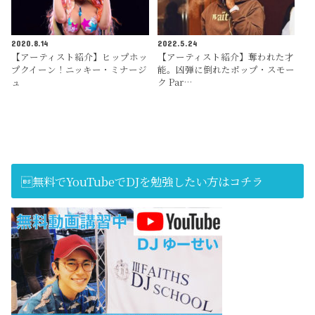
2020.8.14
2022.5.24
【アーティスト紹介】ヒップホッ
【アーティスト紹介】奪われた才
プクイーン！ニッキー・ミナージ
能。凶弾に倒れたポップ・スモー
ュ
ク Par…
無料でYouTubeでDJを勉強したい方はコチラ