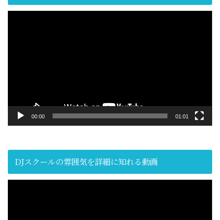
動
画
プ
レ
ー
ヤ
ー
00:00
01:01
DJスクールの雰囲気を詳細に知れる動画
動
画
プ