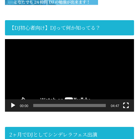
【DJ初心者向け】DJって何か知ってる？
動
画
プ
レ
ー
ヤ
ー
00:00
04:47
2ヶ月でDJとしてシンデレラフェス出演