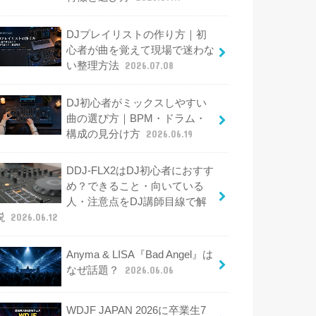
DJプレイリストの作り方｜初
心者が曲を覚えて現場で迷わな
い整理方法
2026.07.08
DJ初心者がミックスしやすい
曲の選び方｜BPM・ドラム・
構成の見分け方
2026.06.19
DDJ-FLX2はDJ初心者におすす
め？できること・向いている
人・注意点をDJ講師目線で解
説
2026.06.12
Anyma & LISA『Bad Angel』は
なぜ話題？
2026.06.06
WDJF JAPAN 2026に卒業生7