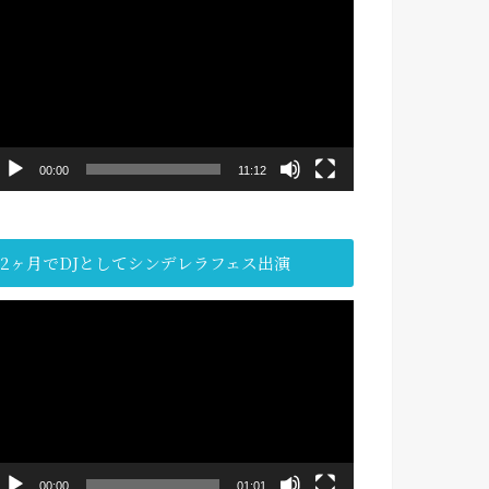
画
プ
レ
ー
ヤ
ー
00:00
11:12
2ヶ月でDJとしてシンデレラフェス出演
動
画
プ
レ
ー
ヤ
ー
00:00
01:01