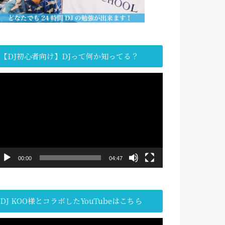
【DJ初心者向け】DJって何か知ってる？
動
画
プ
レ
ー
ヤ
ー
00:00
04:47
DJ KOO様とコラボしたYouTubeはこちら
動