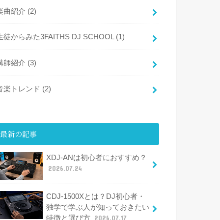
楽曲紹介
(2)
生徒からみた3FAITHS DJ SCHOOL
(1)
講師紹介
(3)
音楽トレンド
(2)
最新の記事
XDJ-ANは初心者におすすめ？
2026.07.24
CDJ-1500Xとは？DJ初心者・
独学で学ぶ人が知っておきたい
特徴と選び方
2026.07.17