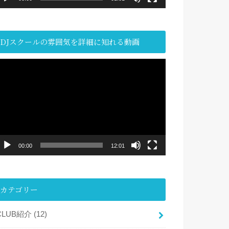
DJスクールの雰囲気を詳細に知れる動画
動
画
プ
レ
ー
ヤ
ー
00:00
12:01
カテゴリー
CLUB紹介
(12)