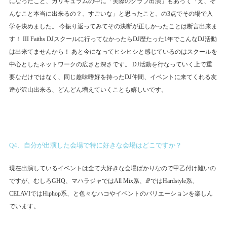
になったこと、カリキュラムの中に「実際のクラブ出演」もあって「え、そ
んなこと本当に出来るの？、すごいな」と思ったこと、の3点でその場で入
学を決めました。 今振り返ってみてその決断が正しかったことは断言出来ま
す！ III Faiths DJスクールに行ってなかったらDJ歴たった1年でこんなDJ活動
は出来てませんから！ あと今になってヒシヒシと感じているのはスクールを
中心としたネットワークの広さと深さです。 DJ活動を行なっていく上で重
要なだけではなく、同じ趣味嗜好を持ったDJ仲間、イベントに来てくれる友
達が沢山出来る、どんどん増えていくことも嬉しいです。
Q4、自分が出演した会場で特に好きな会場はどこですか？
現在出演しているイベントは全て大好きな会場ばかりなので甲乙付け難いの
ですが、むしろGHQ、マハラジャではAll Mix系、iPではHardstyle系、
CELAVIではHiphop系、と色々なハコやイベントのバリエーションを楽しん
でいます。