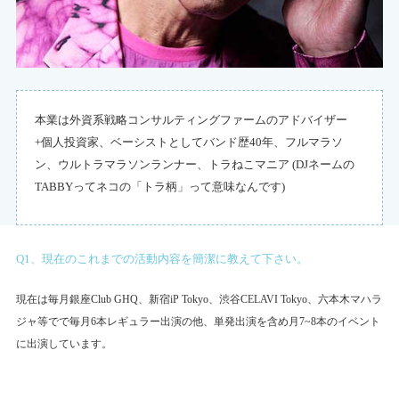
本業は外資系戦略コンサルティングファームのアドバイザー
+個人投資家、ベーシストとしてバンド歴40年、フルマラソ
ン、ウルトラマラソンランナー、トラねこマニア (DJネームの
TABBYってネコの「トラ柄」って意味なんです)
Q1、現在のこれまでの活動内容を簡潔に教えて下さい。
現在は毎月銀座Club GHQ、新宿iP Tokyo、渋谷CELAVI Tokyo、六本木マハラ
ジャ等でで毎月6本レギュラー出演の他、単発出演を含め月7~8本のイベント
に出演しています。