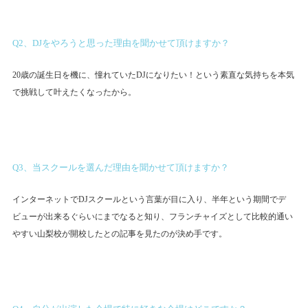
Q2、DJをやろうと思った理由を聞かせて頂けますか？
20歳の誕生日を機に、憧れていたDJになりたい！という素直な気持ちを本気
で挑戦して叶えたくなったから。
Q3、当スクールを選んだ理由を聞かせて頂けますか？
インターネットでDJスクールという言葉が目に入り、半年という期間でデ
ビューが出来るぐらいにまでなると知り、フランチャイズとして比較的通い
やすい山梨校が開校したとの記事を見たのが決め手です。