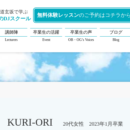
谷道玄坂で学ぶ
無料体験レッスン
のご予約はコチラか
のDJスクール
講師陣
卒業生の活躍
卒業生の声
ブログ
Lecturers
Event
OB・OG’s Voices
Blog
KURI-ORI
20代女性 2023年1月卒業