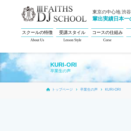
東京の中心地 渋
輩出実績日本一
スクールの特徴
受講スタイル
コースの仕組み
About Us
Lesson Style
Corse
KURI-ORI
卒業生の声
トップページ
卒業生の声
KURI-ORI