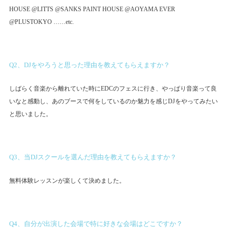
HOUSE @LITTS @SANKS PAINT HOUSE @AOYAMA EVER
@PLUSTOKYO ……etc.
Q2、DJをやろうと思った理由を教えてもらえますか？
しばらく音楽から離れていた時にEDCのフェスに行き、やっぱり音楽って良
いなと感動し、あのブースで何をしているのか魅力を感じDJをやってみたい
と思いました。
Q3、当DJスクールを選んだ理由を教えてもらえますか？
無料体験レッスンが楽しくて決めました。
Q4、自分が出演した会場で特に好きな会場はどこですか？