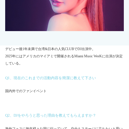
デビュー後1年未満で台湾&日本の人気CLUBでDJ出演中。
2025年にはアメリカのマイアミで開催されるMiami Music WeeKに出演が決定
している。
Q1、現在のこれまでの活動内容を簡潔に教えて下さい
国内外でのファンイベント
Q2、DJをやろうと思った理由を教えてもらえますか？
海外フェスに毎年様々な国に行っていて、自分もステージに立ちたいと思い