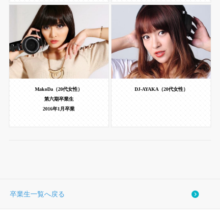
MakoDa（20代女性）
DJ-AYAKA（20代女性）
第六期卒業生
2016年1月卒業
卒業生一覧へ戻る