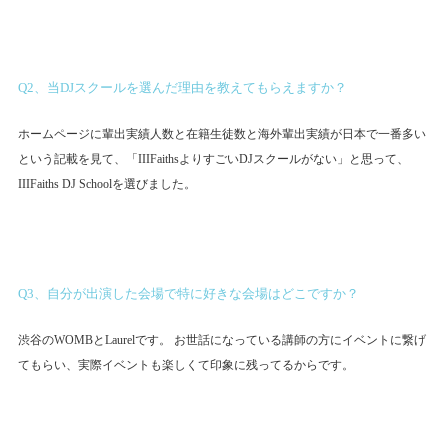
Q2、当DJスクールを選んだ理由を教えてもらえますか？
ホームページに輩出実績人数と在籍生徒数と海外輩出実績が日本で一番多い
という記載を見て、「IIIFaithsよりすごいDJスクールがない」と思って、
IIIFaiths DJ Schoolを選びました。
Q3、自分が出演した会場で特に好きな会場はどこですか？
渋谷のWOMBとLaurelです。 お世話になっている講師の方にイベントに繋げ
てもらい、実際イベントも楽しくて印象に残ってるからです。