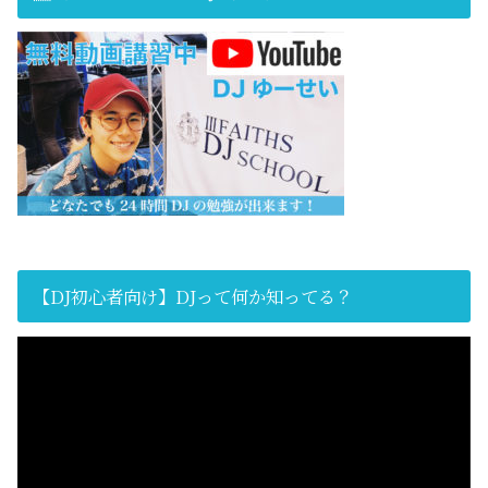
【DJ初心者向け】DJって何か知ってる？
動
画
プ
レ
ー
ヤ