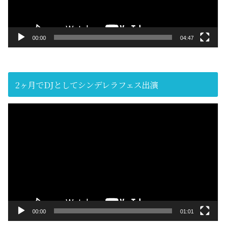
ー
00:00
04:47
2ヶ月でDJとしてシンデレラフェス出演
動
画
プ
レ
ー
ヤ
ー
00:00
01:01